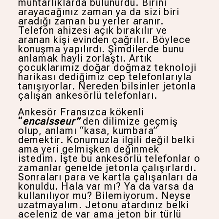
muhtarlıklarda bulunurdu. Birini
arayacağınız zaman ya da sizi biri
aradığı zaman bu yerler aranır.
Telefon ahizesi açık bırakılır ve
aranan kişi evinden çağrılır. Böylece
konuşma yapılırdı. Şimdilerde bunu
anlamak hayli zorlaştı. Artık
çocuklarımız doğar doğmaz teknoloji
harikası dediğimiz cep telefonlarıyla
tanışıyorlar. Nereden bilsinler jetonla
çalışan ankesörlü telefonları.
Ankesör Fransızca kökenli
“
encaisseur”
den dilimize geçmiş
olup, anlamı “kasa, kumbara”
demektir. Konumuzla ilgili değil belki
ama yeri gelmişken değinmek
istedim. İşte bu ankesörlü telefonlar o
zamanlar genelde jetonla çalışırlardı.
Sonraları para ve kartla çalışanları da
konuldu. Hala var mı? Ya da varsa da
kullanılıyor mu? Bilemiyorum. Neyse
uzatmayalım. Jetonu atardınız belki
aceleniz de var ama jeton bir türlü