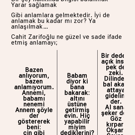
Yarar sağlamak
Gibi anlamlara gelmektedir. İyi de
anlamak bu kadar mı zor? Ya
anlaşılmak…
Cahit Zarifoğlu ne güzel ve sade ifade
etmiş anlamayı;
Bir dedem
açık insan
pek de
Bazen
zeki.
anlıyorum,
Babam
Dilinden
bazen
diyor ki
bal akar.
anlamıyorum.
bana
attaya
Annemi,
bakarak:
gidelim
babamı
altını
der.
nenemi
üstüne
Al sana
Annem şöyle
getirmiş
şeker der.
der
evin. Hiç
Göz
göstererek
yapabilir
kırpar.
beni:
miyim
Okşar.
cin gibi
dediklerini?