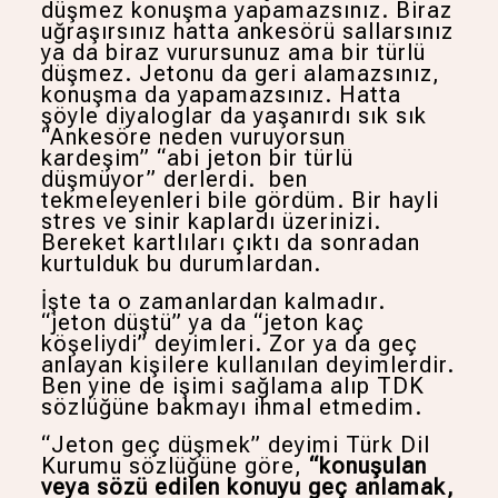
düşmez konuşma yapamazsınız. Biraz
uğraşırsınız hatta ankesörü sallarsınız
ya da biraz vurursunuz ama bir türlü
düşmez. Jetonu da geri alamazsınız,
konuşma da yapamazsınız. Hatta
şöyle diyaloglar da yaşanırdı sık sık
“Ankesöre neden vuruyorsun
kardeşim” “abi jeton bir türlü
düşmüyor” derlerdi. ben
tekmeleyenleri bile gördüm. Bir hayli
stres ve sinir kaplardı üzerinizi.
Bereket kartlıları çıktı da sonradan
kurtulduk bu durumlardan.
İşte ta o zamanlardan kalmadır.
“jeton düştü” ya da “jeton kaç
köşeliydi” deyimleri. Zor ya da geç
anlayan kişilere kullanılan deyimlerdir.
Ben yine de işimi sağlama alıp TDK
sözlüğüne bakmayı ihmal etmedim.
“Jeton geç düşmek” deyimi Türk Dil
Kurumu sözlüğüne göre,
“
konuşulan
veya sözü edilen konuyu geç anlamak,