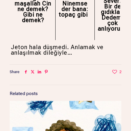
Sever.
maşallah Cin
Ninemse
Bir de
ne demek?
der bana:
gıdıklar.
Gibi ne
topaç gibi
Dedemi
demek?
çok
anlıyorum.
Jeton hala düşmedi. Anlamak ve
anlaşılmak dileğiyle…
Share
2
Related posts