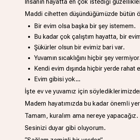
İnsanın hayatta en çok istediği güzellikler
Maddi cihetten düşündüğümüzde bütün öm
Bir evim olsa başka bir şey istemem.
Bu kadar çok çalıştım hayatta, bir evi
Şükürler olsun bir evimiz bari var.
Yuvamın sıcaklığını hiçbir şey vermiyor
Kendi evim dışında hiçbir yerde rahat
Evim gibisi yok…
İşte ev ve yuvamız için söylediklerimizden
Madem hayatımızda bu kadar önemli yer k
Tamam, kuralım ama nereye yapacağız. O 
Sesinizi duyar gibi oluyorum.
“Sağlam zeminli bir yerden”