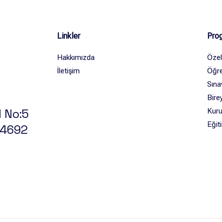
Linkler
Prog
Hakkımızda
Özel
İletişim
Öğre
Sına
Bire
 No:5
Kuru
Eğit
 34692