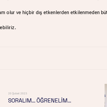
m olur ve hiçbir dış etkenlerden etkilenmeden bü
biliriz.
20 Şubat 2023
SORALIM… ÖĞRENELİM…