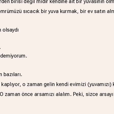
den birisi değil midir kendine ait bir yuvasının olm
rümüzü sıcacık bir yuva kurmak, bir ev satın al
m olsaydı
.
 edemiyorum.
 bazıları.
aplıyor, o zaman gelin kendi evimizi (yuvamızı) 
zaman önce arsamızı alalım. Peki, sizce arsayı n