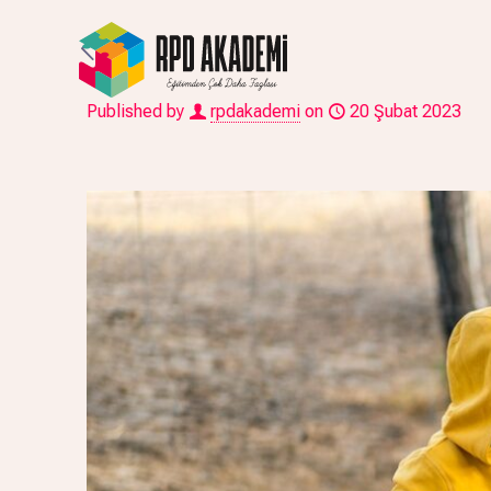
Published by
rpdakademi
on
20 Şubat 2023