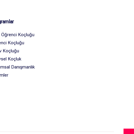
ramlar
 Öğrenci Koçluğu
nci Koçluğu
v Koçluğu
ysel Koçluk
msal Danışmanlık
imler