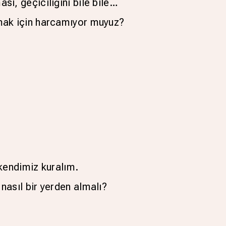
ası, geçiciliğini bile bile…
mak için harcamıyor muyuz?
kendimiz kuralım.
asıl bir yerden almalı?